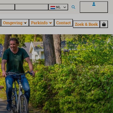
uroParcs
Ontdek alle parken
NL
Mijn EuroParcs
Omgeving
Parkinfo
Contact
Zoek & Boek