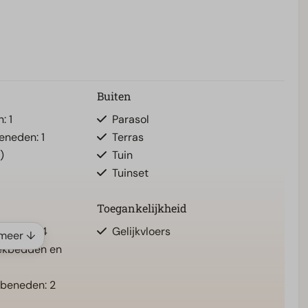
Buiten
: 1
Parasol
eneden: 1
Terras
)
Tuin
Tuinset
Toegankelijkheid
d(den): 4
Gelijkvloers
meer ↓
ekbedden en
 beneden: 2