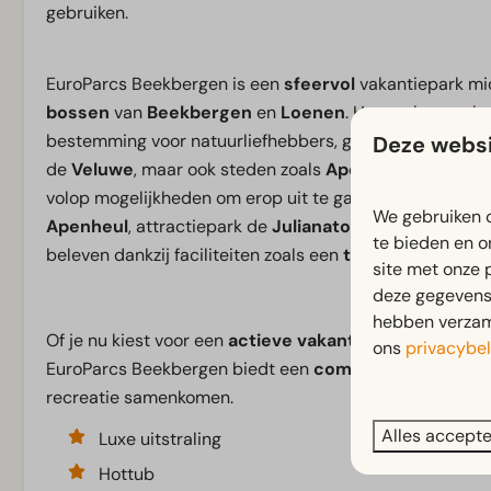
gebruiken.
EuroParcs Beekbergen is een
sfeervol
vakantiepark mi
bossen
van
Beekbergen
en
Loenen
. Het park staat 
bestemming voor natuurliefhebbers, gezinnen en vriend
Deze websi
de
Veluwe
, maar ook steden zoals
Apeldoorn, Devent
volop mogelijkheden om erop uit te gaan, denk aan
mou
We gebruiken c
Apenheul
, attractiepark de
Julianatoren
of het
Openl
te bieden en o
beleven dankzij faciliteiten zoals een
tennisbaan
,
rest
site met onze 
deze gegevens 
hebben verzame
Of je nu kiest voor een
actieve vakantie
op de Veluwe of
ons
privacybel
EuroParcs Beekbergen biedt een
comfortabele uitval
recreatie samenkomen.
Alles accept
Luxe uitstraling
Hottub