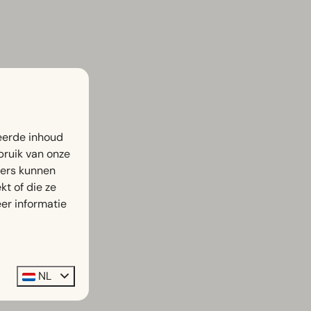
eerde inhoud
bruik van onze
ners kunnen
t of die ze
er informatie
NL