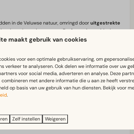
dden in de Veluwse natuur, omringd door
uitgestrekte
bekend om de rustige,
groene
ligging
en is een ideale
en. Dankzij de
centrale ligging
zijn zowel de natuur van
te maakt gebruik van cookies
er
en
Arnhem
eenvoudig bereikbaar. In de omgeving zijn
ntainbiken
, de
Loenense waterval
, het
Klimbos
, de
ookies voor een optimale gebruikservaring, om gepersonalis
uchtmuseum
. Ook op het park zelf is er genoeg te
ns verkeer te analyseren. Ook delen we informatie over uw ge
aurant
,
fitnessruimte
en
binnenzwembad
.
partners voor social media, adverteren en analyse. Deze part
combineren met andere informatie die u aan ze heeft verstrek
ld op basis van uw gebruik van hun diensten. Bekijk voor me
 juist wilt
ontsnappen aan de dagelijkse drukte
,
eid
.
sbasis
in een
bosrijke omgeving
waar rust, natuur en
eren
Zelf instellen
Weigeren