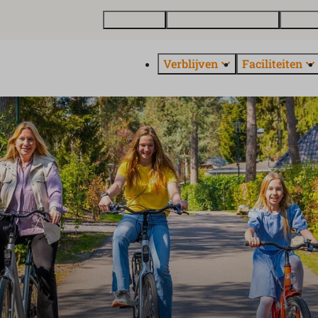
Plattegrond
Vakantiewoning kopen
Over E
Verblijven
Faciliteiten