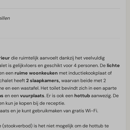
illen
rieur
die ruimtelijk aanvoelt dankzij het veelvuldig
alet is gelijkvloers en geschikt voor 4 personen. De
lichte
 en een
ruime woonkeuken
met inductiekookplaat of
chalet heeft
2 slaapkamers,
waarvan beide met 2
e en een wastafel. Het toilet bevindt zich in een aparte
as
en een
vuurplaats
. Er is ook een
hottub
aanwezig. De
en kun je kopen bij de receptie.
aats en je kunt gebruikmaken van gratis Wi-Fi.
 (stookverbod) is het niet mogelijk om de hottub te