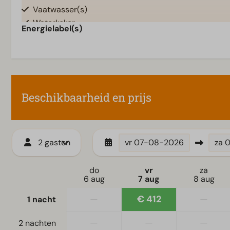
Vaatwasser(s)
Waterkoker
Energielabel(s)
Woonkamer
Televisie
Beschikbaarheid en prijs
2 gasten
vr
07-08-2026
za
0
do
vr
za
6 aug
7 aug
8 aug
—
€ 412
—
1 nacht
—
—
—
2 nachten