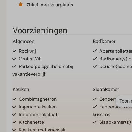
Zitkuil met vuurplaats
Voorzieningen
Algemeen
Badkamer
Rookvrij
Aparte toiletten
Gratis Wifi
Badkamer(s) b
Parkeergelegenheid nabij
Douche(cabine
vakantieverblijf
Keuken
Slaapkamer
Combimagnetron
Eenpersoonsbe
Toon 
Ingerichte keuken
Eenpersoonsd
Inductiekookplaat
kussens
Kitchenette
Slaapkamer(s)
Koelkast met vriesvak