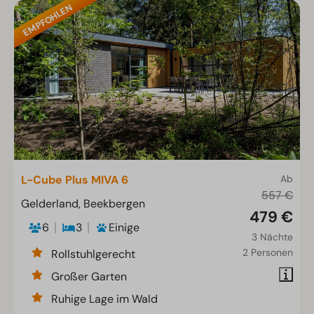
EMPFOHLEN
L-Cube Plus MIVA 6
Ab
557 €
Gelderland, Beekbergen
479 €
6
3
Einige
3 Nächte
2 Personen
Rollstuhlgerecht
Großer Garten
Ruhige Lage im Wald