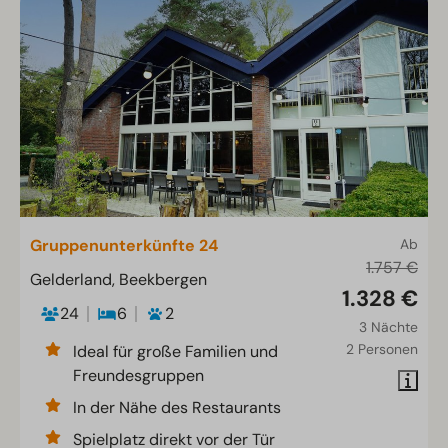
Gruppenunterkünfte 24
Ab
1.757 €
Gelderland, Beekbergen
1.328 €
24
6
2
3 Nächte
2 Personen
Ideal für große Familien und
Freundesgruppen
In der Nähe des Restaurants
Spielplatz direkt vor der Tür