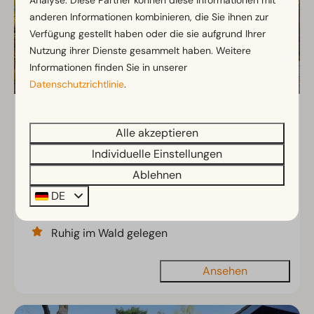
anderen Informationen kombinieren, die Sie ihnen zur
Verfügung gestellt haben oder die sie aufgrund Ihrer
Nutzung ihrer Dienste gesammelt haben. Weitere
Informationen finden Sie in unserer
Datenschutzrichtlinie
.
Forest Lodge 4
Ab
395 €
Alle akzeptieren
Gelderland, Beekbergen
341 €
Individuelle Einstellungen
4
2
Einige
3 Nächte
Ablehnen
2 Personen
Einzigartiges Design
DE
Gemütlich und kompakt eingerichtet
Ruhig im Wald gelegen
Ansehen