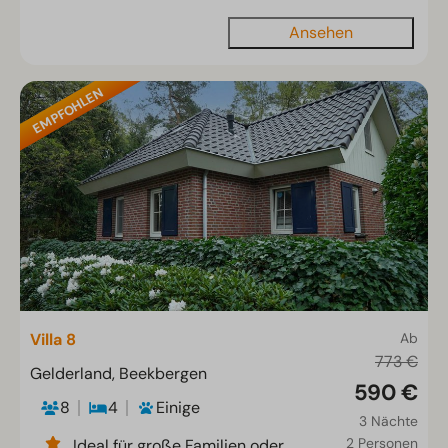
Ansehen
EMPFOHLEN
Villa 8
Ab
773 €
Gelderland, Beekbergen
590 €
8
4
Einige
3 Nächte
2 Personen
Ideal für große Familien oder