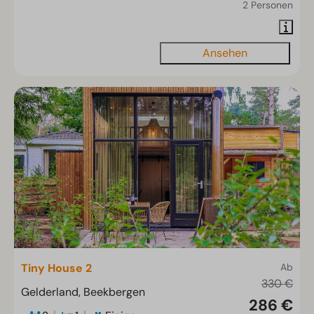
2 Personen
Ansehen
Tiny House 2
Ab
330 €
Gelderland, Beekbergen
286 €